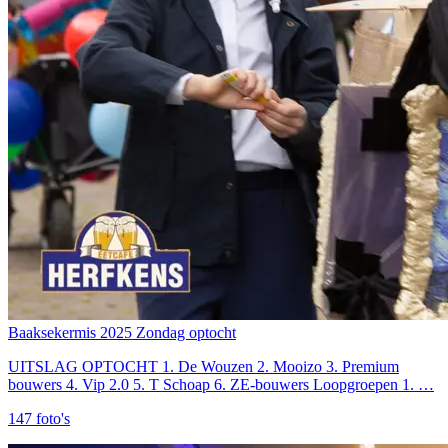
Baaksekermis 2025 Zondag optocht
UITSLAG OPTOCHT 1.⁠ ⁠De Wouzen 2. Mooizo 3. Premium
bouwers 4. Vip 2.0 5. T Schoap 6. ZE-bouwers Loopgroepen 1.⁠ ⁠…
147
foto's