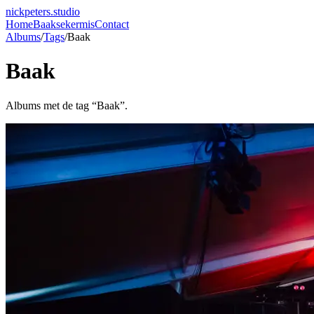
nickpeters.studio
Home
Baaksekermis
Contact
Albums
/
Tags
/
Baak
Baak
Albums met de tag “
Baak
”.